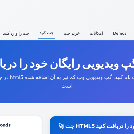
چت کنید
Demos
امکانات
خرید چت
چت را وارد کنید
در چت html5 ثبت نام کنید: گپ ویدیویی
است
conds
ت HTML5 خود را دریافت کنید